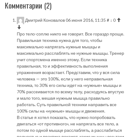
Комментарии (
2
)
Дмитрий Коновалов
06 июня 2016, 11:35
#
↓
0
Про тело-соплю никто не говорит. Все гораздо проще.
Правильная техника нужна для того, чтобы
максимально напрягать нужные мышцы и
максимально расслаблять не нужные мышцы. Тренер
учит спортсмена именно этому. Если техника
правильная, то и эффективность выполнения
упражнения возрастает. Представим, что у вся сила
человека — это 100%, если у него неправильная
техника, то 30% его силы идет на «нужные» мышцы и
70% рассеивается по всему телу, расходуясь впустую
и мало того, мешая нужным мышца правильно
работать. Суть правильной техники направить все
100% силы на «нужные» мышцы и движения.
В статье я хотел показать, что нужно попробовать
двигаться «от противного», не напрягать все тело, а
потом по одной мышце расслаблять, а расслабиться
полностью и практика покажет, какие мышцы все-таки