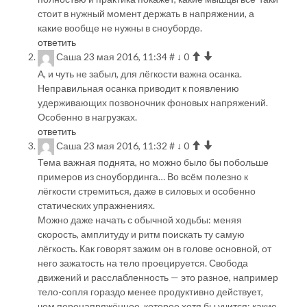
стоит в нужный момент держать в напряжении, а
какие вообще не нужны в сноуборде.
ответить
Саша
23 мая 2016, 11:34
#
↓
0
А, и чуть не забыл, для лёгкости важна осанка.
Неправильная осанка приводит к появлению
удерживающих позвоночник фоновых напряжений.
Особенно в нагрузках.
ответить
Саша
23 мая 2016, 11:32
#
↓
0
Тема важная поднята, но можно было бы побольше
примеров из сноубординга… Во всём полезно к
лёгкости стремиться, даже в силовых и особенно
статических упражнениях.
Можно даже начать с обычной ходьбы: меняя
скорость, амплитуду и ритм поискать ту самую
лёгкость. Как говорят зажим он в голове основной, от
него зажатость на тело проецируется. Свобода
движений и расслабленность — это разное, например
тело-сопля гораздо менее продуктивно действует,
чем перенапряжённое, которое хотя бы учится: какие