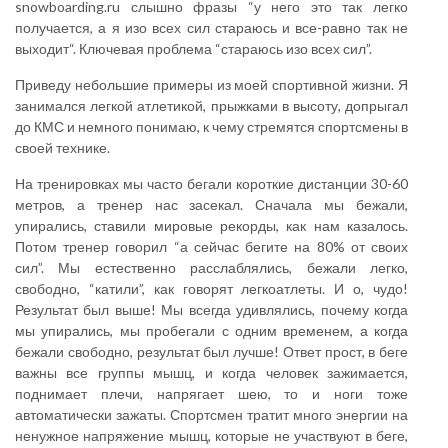
snowboarding.ru слышно фразы “у него это так легко
получается, а я изо всех сил стараюсь и все-равно так не
выходит“. Ключевая проблема “стараюсь изо всех сил”.
Приведу небольшие примеры из моей спортивной жизни. Я
занимался легкой атлетикой, прыжками в высоту, допрыгал
до КМС и немного понимаю, к чему стремятся спортсмены в
своей технике.
На тренировках мы часто бегали короткие дистанции 30-60
метров, а тренер нас засекал. Сначала мы бежали,
упирались, ставили мировые рекорды, как нам казалось.
Потом тренер говорил “а сейчас бегите на 80% от своих
сил”. Мы естественно расслаблялись, бежали легко,
свободно, “катили”, как говорят легкоатлеты. И о, чудо!
Результат был выше! Мы всегда удивлялись, почему когда
мы упирались, мы пробегали с одним временем, а когда
бежали свободно, результат был лучше! Ответ прост, в беге
важны все группы мышц, и когда человек зажимается,
поднимает плечи, напрягает шею, то и ноги тоже
автоматически зажаты. Спортсмен тратит много энергии на
ненужное напряжение мышц, которые не участвуют в беге,