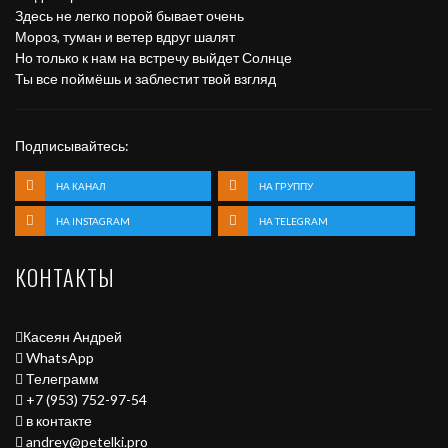
Здесь не легко порой бывает очень
Мороз, туман и ветер вдруг шалят
Но только к нам на встречу выйдет Солнце
Ты все поймёшь и заблестит твой взгляд
Подписывайтесь:
НА КАНАЛ
НА ГРУППУ
НА INSTAGRAM
НА TELEGRAM
КОНТАКТЫ
Касеян Андрей
WhatsApp
Телеграмм
+7 (953) 752-97-54
в контакте
andrey@petelki.pro