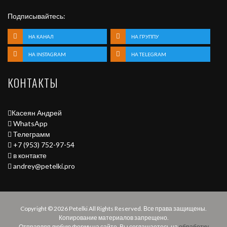
Подписывайтесь:
НА КАНАЛ
НА ГРУППУ
НА INSTAGRAM
НА TELEGRAM
КОНТАКТЫ
Касеян Андрей
WhatsApp
Телеграмм
+7 (953) 752-97-54
в контакте
andrey@petelki.pro
Copyright ©
2026
Petelki All Rights Reserved. Все права защищены.
Копирование материалов запрещено.
Отправляя любую форму на сайте, Вы соглашаетесь на
обработку